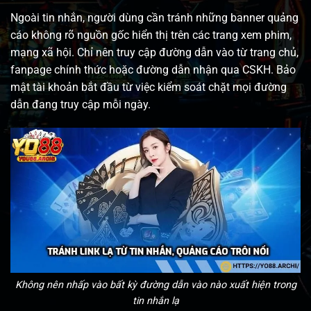
Ngoài tin nhắn, người dùng cần tránh những banner quảng
cáo không rõ nguồn gốc hiển thị trên các trang xem phim,
mạng xã hội. Chỉ nên truy cập đường dẫn vào từ trang chủ,
fanpage chính thức hoặc đường dẫn nhận qua CSKH. Bảo
mật tài khoản bắt đầu từ việc kiểm soát chặt mọi đường
dẫn đang truy cập mỗi ngày.
Không nên nhấp vào bất kỳ đường dẫn vào nào xuất hiện trong
tin nhắn lạ