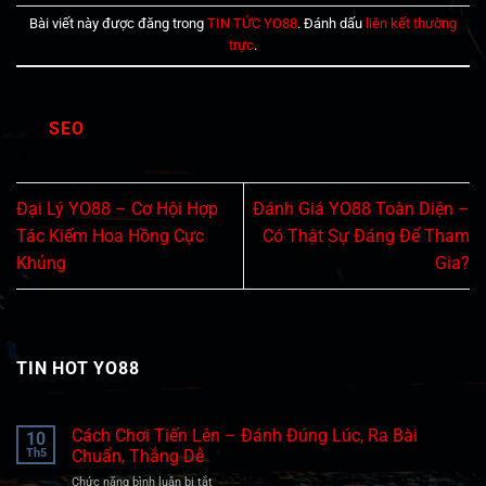
Bài viết này được đăng trong
TIN TỨC YO88
. Đánh dấu
liên kết thường
trực
.
SEO
Đại Lý YO88 – Cơ Hội Hợp
Đánh Giá YO88 Toàn Diện –
Tác Kiếm Hoa Hồng Cực
Có Thật Sự Đáng Để Tham
Khủng
Gia?
TIN HOT YO88
Cách Chơi Tiến Lên – Đánh Đúng Lúc, Ra Bài
10
Th5
Chuẩn, Thắng Dễ
Chức năng bình luận bị tắt
ở