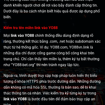
danh khiến người chơi dễ rơi vào bẫy đánh cắp thông tin.
Dưới đây là ba cách nhận biết hiệu quả được áp dụng phổ
biến.
Kiểm tra tên miền link vào YO88
Mọi
link vào YO88
chính thống đều dùng định dạng rõ
ràng, thường kết thúc bằng .com, .net hoặc subdomain xác
thực từ hệ thống gốc. Ví dụ: YO88.com, YO88vn.link là
những địa chỉ được cổng game công bố công khai trên
trang chủ. Chỉ cần thấy tên miền lạ, thêm ký tự bất thường
như “YO88-bet.org” thì nên tránh ngay lập tức.
Ngoài ra, trình duyệt truy cập hợp pháp luôn hiển thị biểu
tượng ổ khóa HTTPS phía trước đường dẫn. Những đường
dẫn không có mã hóa SSL thường là bản sao, dễ bị khai
thác thông tin cá nhân. Việc kiểm tra kỹ từng ký tự trong
link vào YO88
là bước đầu tiên để đảm bảo truy cập an
toàn.