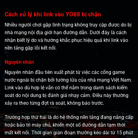
Cách xử lý khi link vào YO88 bị chặn
Nhiều người chơi gặp tình trạng không truy cập được do bị
nhà mạng nội địa giới hạn đường dẫn. Dưới đây là cách
nhận biết lý do và hướng khắc phục hiệu quả khi link vào
nền tảng gặp lỗi kết nối.
Nguyên nhân
Nguyên nhân đầu tiên xuất phát từ việc các cổng game
nước ngoài bị chặn bởi tường lửa của nhà mạng Việt Nam.
Link vào dù hợp lệ vẫn có thể nằm trong danh sách kiểm
soát do nội dung bị đánh giá nhạy cảm. Điều này thường
xảy ra theo từng đợt rà soát, không báo trước.
Trường hợp thứ hai là do hệ thống nền tảng đang nâng cấp
hoặc bảo trì máy chủ, khiến một số đường dẫn tạm thời
mất kết nối. Thời gian gián đoạn thường kéo dài từ 15 phút