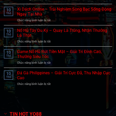
Cách
Chơi
Xì Dách Online – Trải Nghiệm Sòng Bạc Sống Động
10
Tiến
Th5
Ngay Tại Nhà
Lên
Chức năng bình luận bị tắt
ở
–
Xì
Đánh
Dách
Nổ Hũ Tây Du Ký – Quay Là Trúng, Nhận Thưởng
Đúng
10
Online
Lúc,
Th5
Là Thật
–
Ra
Chức năng bình luận bị tắt
ở
Trải
Bài
Nổ
Nghiệm
Chuẩn,
Hũ
Game Nổ Hũ Rút Tiền Mặt – Giải Trí Đỉnh Cao,
Sòng
10
Thắng
Tây
Bạc
Th5
Thưởng Siêu Tốc
Dễ
Du
Sống
Chức năng bình luận bị tắt
ở
Ký
Động
Game
–
Ngay
Nổ
Đá Gà Philippines – Giải Trí Cực Đã, Thu Nhập Cực
Quay
10
Tại
Hũ
Là
Th5
Cao
Nhà
Rút
Trúng,
Chức năng bình luận bị tắt
ở
Tiền
Nhận
Đá
Mặt
Thưởng
Gà
–
Là
Philippines
Giải
Thật
–
Trí
Giải
Đỉnh
Trí
Cao,
TIN HOT YO88
Cực
Thưởng