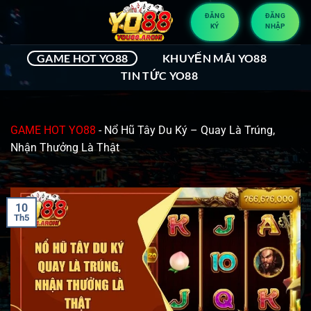
Bỏ
ĐĂNG
ĐĂNG
qua
KÝ
NHẬP
nội
GAME HOT YO88
KHUYẾN MÃI YO88
dung
TIN TỨC YO88
GAME HOT YO88
-
Nổ Hũ Tây Du Ký – Quay Là Trúng,
Nhận Thưởng Là Thật
10
Th5