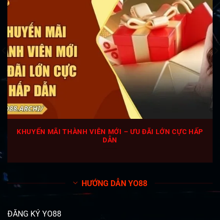
CƯỢC ROULETTE – GAME QUAY SỐ ĐỈNH CAO CHƠI
CỰC CUỐN
HƯỚNG DẪN YO88
ĐĂNG KÝ YO88