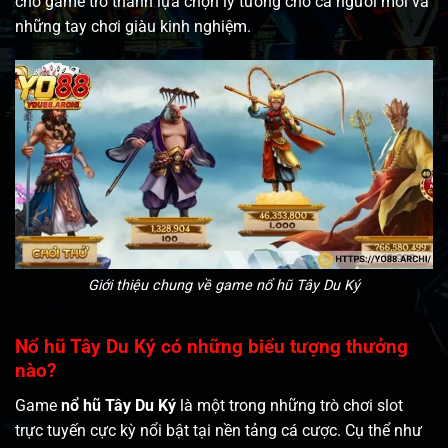
cho game trở thành lựa chọn lý tưởng cho cả người mới và
những tay chơi giàu kinh nghiệm.
Giới thiệu chung về game nổ hũ Tây Du Ký
Nổ hũ Tây Du Ký có những biểu tượng thưởng
nào?
Game
nổ hũ Tây Du Ký
là một trong những trò chơi slot
trực tuyến cực kỳ nổi bật tại nền tảng cá cược. Cụ thể như