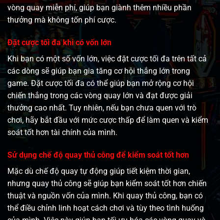
vòng quay miễn phí, giúp bạn giành thêm nhiều phần
thưởng mà không tốn phí cược.
Đặt cược tối đa khi có vốn lớn
Khi bạn có một số vốn lớn, việc đặt cược tối đa trên tất cả
các dòng sẽ giúp bạn gia tăng cơ hội thắng lớn trong
game. Đặt cược tối đa có thể giúp bạn mở rộng cơ hội
chiến thắng trong các vòng quay lớn và đạt được giải
thưởng cao nhất. Tuy nhiên, nếu bạn chưa quen với trò
chơi, hãy bắt đầu với mức cược thấp để làm quen và kiểm
soát tốt hơn tài chính của mình.
Sử dụng chế độ quay thủ công để kiểm soát tốt hơn
Mặc dù chế độ quay tự động giúp tiết kiệm thời gian,
nhưng quay thủ công sẽ giúp bạn kiểm soát tốt hơn chiến
thuật và nguồn vốn của mình. Khi quay thủ công, bạn có
thể điều chỉnh linh hoạt cách chơi và tùy theo tình huống