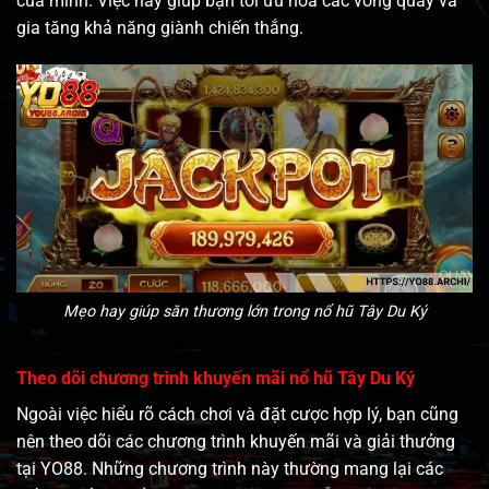
của mình. Việc này giúp bạn tối ưu hóa các vòng quay và
gia tăng khả năng giành chiến thắng.
Mẹo hay giúp săn thương lớn trong nổ hũ Tây Du Ký
Theo dõi chương trình khuyến mãi nổ hũ Tây Du Ký
Ngoài việc hiểu rõ cách chơi và đặt cược hợp lý, bạn cũng
nên theo dõi các chương trình khuyến mãi và giải thưởng
tại YO88. Những chương trình này thường mang lại các