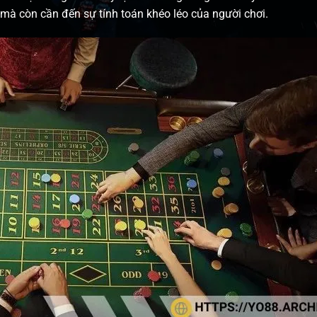
mà còn cần đến sự tính toán khéo léo của người chơi.