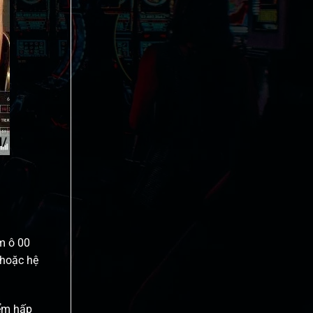
m ô 00
(hoặc hệ
iểm hấp