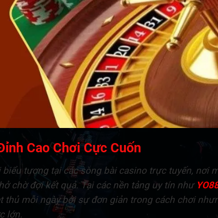
Đỉnh Cao Chơi Cực Cuốn
 biểu tượng tại các sòng bài casino trực tuyến, nơi 
hở chờ đợi kết quả. Tại các nền tảng uy tín như
YO8
t thủ mỗi ngày bởi sự đơn giản trong cách chơi nhưn
c lớn.