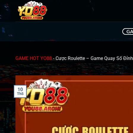
Bỏ
qua
nội
dung
GA
GAME HOT YO88
-
Cược Roulette – Game Quay Số Đỉnh
10
Th5