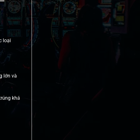
c loại
g lớn và
trúng khá