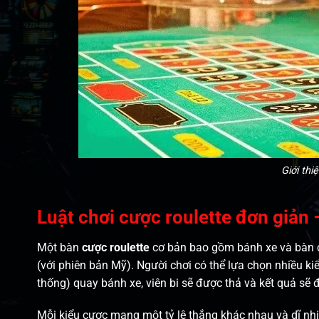
Giới thi
Luật chơi cược roulette đơn giản 
Một bàn
cược roulette
cơ bản bao gồm bánh xe và bàn c
(với phiên bản Mỹ). Người chơi có thể lựa chọn nhiều ki
thống) quay bánh xe, viên bi sẽ được thả và kết quả sẽ đ
Mỗi kiểu cược mang một tỷ lệ thắng khác nhau và dĩ nhi