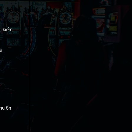
, kiểm
i.
.
thu ổn