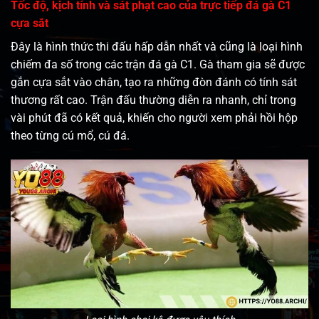
Tốc độ, kịch tính và sát phạt cao của trực tiếp đá gà C1
cựa sắt
Đây là hình thức thi đấu hấp dẫn nhất và cũng là loại hình
chiếm đa số trong các trận đá gà C1. Gà tham gia sẽ được
gắn cựa sắt vào chân, tạo ra những đòn đánh có tính sát
thương rất cao. Trận đấu thường diễn ra nhanh, chỉ trong
vài phút đã có kết quả, khiến cho người xem phải hồi hộp
theo từng cú mổ, cú đá.