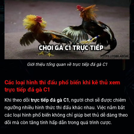
Giới thiệu tổng quan về trực tiếp đá gà C1
Các loại hình thi đấu phổ biến khi kê thủ xem
trực tiếp đá gà C1
Khi theo dõi
trực tiếp đá gà C1
, người chơi sẽ được chiêm
ngưỡng nhiều hình thức thi đấu khác nhau. Việc nắm bắt
các loại hình phổ biến không chỉ giúp bet thủ dễ dàng theo
dõi mà còn tăng tính hấp dẫn trong quá trình cược.