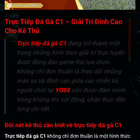
Trực Tiếp Đá Gà C1 – Giải Trí Đỉnh Cao
Cho Kê Thủ
Trực tiếp đá gà C1
đang trở thành một
trong những hình thức giải trí trực tuyến
được đông đảo game thủ lựa chọn.
Không chỉ đơn thuần là theo dõi những
màn so tài đỉnh cao giữa các chiến kê,
người chơi tại
YO88
còn được đắm mình
trong không khí sôi động, chân thực đến
từng chi tiết.
Đôi nét kê thủ cần biết về trực tiếp đá gà C1
Trực tiếp đá gà C1
không chỉ đơn thuần là một hình thức