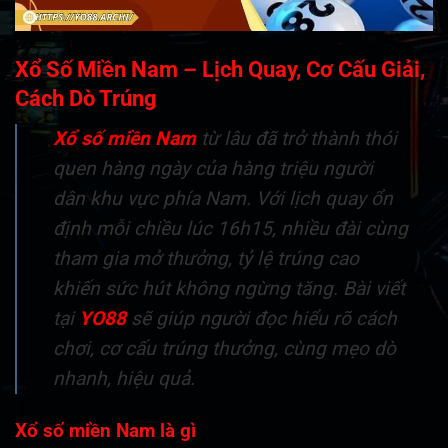
Xổ Số Miền Nam – Lịch Quay, Cơ Cấu Giải,
Cách Dò Trúng
Xổ số miền Nam
từ lâu đã trở thành thói
quen hàng ngày của hàng triệu người
dân khu vực phía Nam. Với lịch quay ổn
định mỗi chiều lúc 16h15, nhiều đài cùng
tham gia mở thưởng, tỷ lệ trúng cao
khiến sức hút không ngừng tăng. Bài viết
tại
YO88
sẽ giúp người đọc hiểu rõ cách
chơi, cơ cấu trúng thưởng, cùng mẹo dò
nhanh, hiệu quả.
Xổ số miền Nam là gì