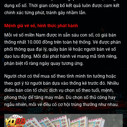
dụng xổ số. Thời gian công bố kết quả luôn được cam kết
chính xác từng phút, tránh gây nhầm lẫn.
Mệnh giá vé số, hình thức phát hành
Mỗi vé số miền Nam được in sẵn sáu con số, có giá bán
thống nhất 10.000 đồng trên toàn hệ thống. Vé được phân
phối thông qua đại lý, quầy bán lẻ hoặc người bán vé số
dạo lưu động. Mỗi đài phát hành vé mang mã tỉnh riêng,
phân biệt rõ ràng ngày quay tương ứng.
Người chơi có thể mua số theo tỉnh mình tin tưởng hoặc
theo gợi ý từ người bán dựa vào thống kê trước đó. Nhiều
điểm bán còn tổ chức dịch vụ chọn số theo tuổi, mệnh,
phong thủy để tăng may mắn. Dù chọn số thủ công hay
ngẫu nhiên, mỗi vé đều có cơ hội trúng thưởng như nhau.