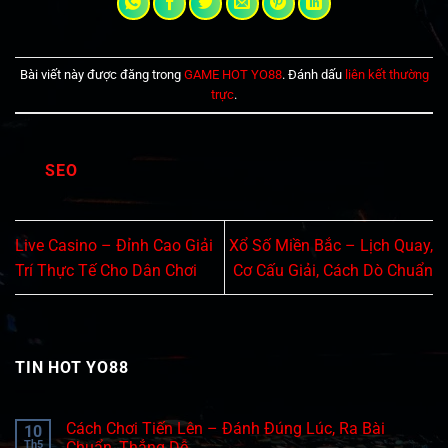
Bài viết này được đăng trong
GAME HOT YO88
. Đánh dấu
liên kết thường
trực
.
SEO
Live Casino – Đỉnh Cao Giải
Xổ Số Miền Bắc – Lịch Quay,
Trí Thực Tế Cho Dân Chơi
Cơ Cấu Giải, Cách Dò Chuẩn
TIN HOT YO88
Cách Chơi Tiến Lên – Đánh Đúng Lúc, Ra Bài
10
Th5
Chuẩn, Thắng Dễ