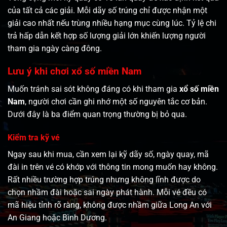
của tất cả các giải. Mỗi dãy số trúng chỉ được nhận một
giải cao nhất nếu trùng nhiều hạng mục cùng lúc. Tỷ lệ chi
trả hấp dẫn kết hợp số lượng giải lớn khiến lượng người
tham gia ngày càng đông.
Lưu ý khi chơi xổ số miền Nam
Muốn tránh sai sót không đáng có khi tham gia
xổ số miền
Nam
, người chơi cần ghi nhớ một số nguyên tắc cơ bản.
Dưới đây là ba điểm quan trọng thường bị bỏ qua.
Kiểm tra kỹ vé
Ngay sau khi mua, cần xem lại kỹ dãy số, ngày quay, mã
đài in trên vé có khớp với thông tin mong muốn hay không.
Rất nhiều trường hợp trúng nhưng không lĩnh được do
chọn nhầm đài hoặc sai ngày phát hành. Mỗi vé đều có
mã hiệu tỉnh rõ ràng, không được nhầm giữa Long An với
An Giang hoặc Bình Dương.