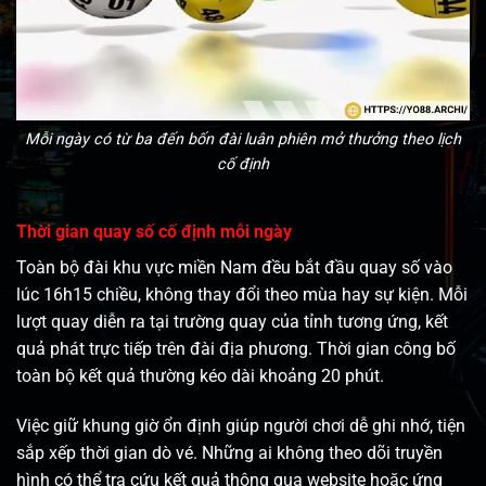
Mỗi ngày có từ ba đến bốn đài luân phiên mở thưởng theo lịch
cố định
Thời gian quay số cố định mỗi ngày
Toàn bộ đài khu vực miền Nam đều bắt đầu quay số vào
lúc 16h15 chiều, không thay đổi theo mùa hay sự kiện. Mỗi
lượt quay diễn ra tại trường quay của tỉnh tương ứng, kết
quả phát trực tiếp trên đài địa phương. Thời gian công bố
toàn bộ kết quả thường kéo dài khoảng 20 phút.
Việc giữ khung giờ ổn định giúp người chơi dễ ghi nhớ, tiện
sắp xếp thời gian dò vé. Những ai không theo dõi truyền
hình có thể tra cứu kết quả thông qua website hoặc ứng