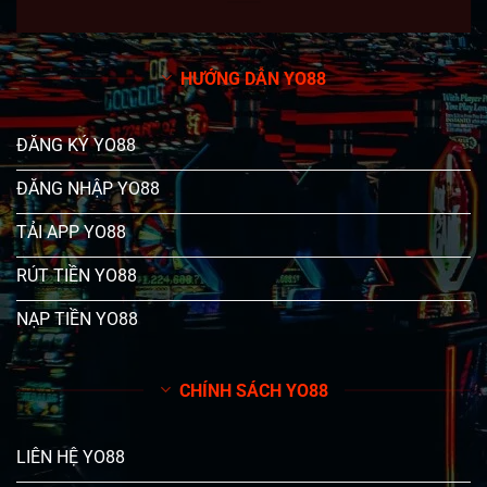
HƯỚNG DẪN YO88
ĐĂNG KÝ YO88
ĐĂNG NHẬP YO88
TẢI APP YO88
RÚT TIỀN YO88
NẠP TIỀN YO88
CHÍNH SÁCH YO88
LIÊN HỆ YO88